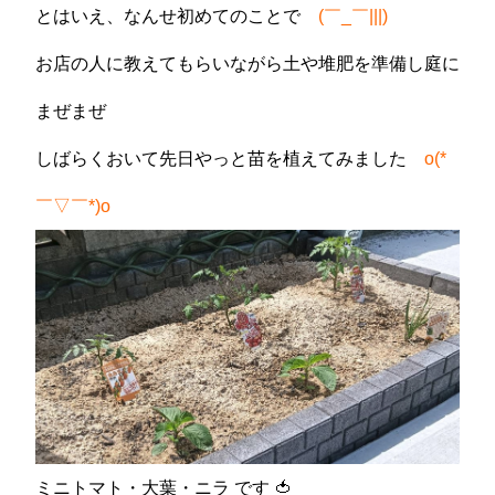
とはいえ、なんせ初めてのことで
(￣_￣|||)
お店の人に教えてもらいながら土や堆肥を準備し庭に
まぜまぜ
しばらくおいて先日やっと苗を植えてみました
o(*
￣▽￣*)o
ミニトマト・大葉・ニラ です
🍅