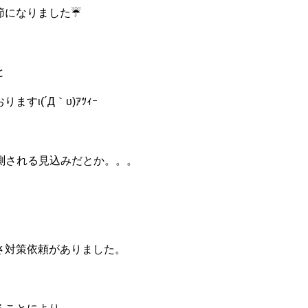
節になりました☔
と
すι(´Д｀υ)ｱﾂｨｰ
測される見込みだとか。。。
。
さ対策依頼がありました。