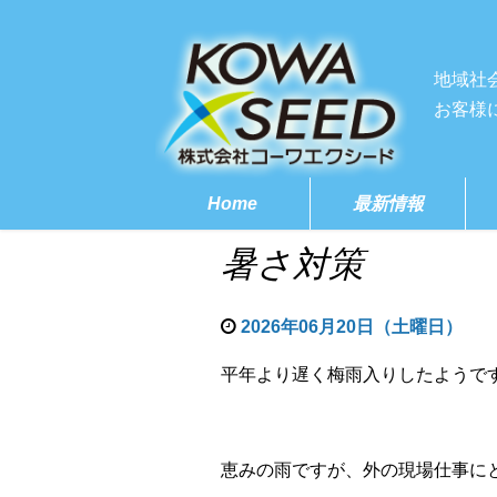
地域社
お客様
Home
最新情報
暑さ対策
2026年06月20日（土曜日）
平年より遅く梅雨入りしたようで
恵みの雨ですが、外の現場仕事に