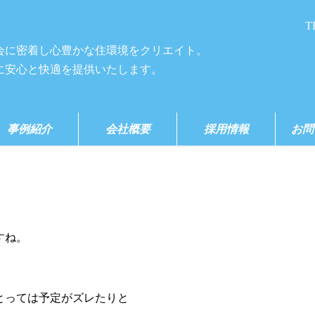
T
会に密着し心豊かな住環境をクリエイト。
に安心と快適を提供いたします。
事例紹介
会社概要
採用情報
お問
すね。
とっては予定がズレたりと